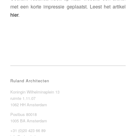
met een korte impressie geplaatst. Leest het artikel
hier
.
Ruland Architecten
Koningin Wilhelminaplein 13
ruimte 1.11.07
1062 HH Amsterdam
Postbus 80018
1005 BA Amsterdam
+31 (0)20 423 66 89