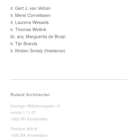
ir. Gert J. van Velzen
ir. Merel Cornelissen
ir. Laurens Wessels
ir. Thomas Wellink
lic. arq. Marguerita de Bruijn
ir. Tijn Brands
ir. Kirsten Smialy (freelance)
Ruland Architecten
Koningin Wilhelminaplein 13
ruimte 1.11.07
1062 HH Amsterdam
Postbus 80018
1005 BA Amsterdam