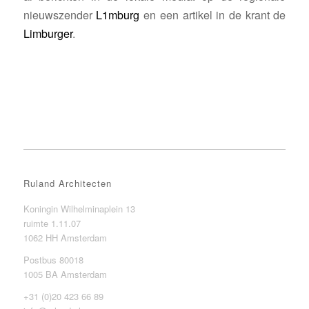
nieuwszender
L1mburg
en een artikel in de krant de
Limburger
.
Ruland Architecten
Koningin Wilhelminaplein 13
ruimte 1.11.07
1062 HH Amsterdam
Postbus 80018
1005 BA Amsterdam
+31 (0)20 423 66 89