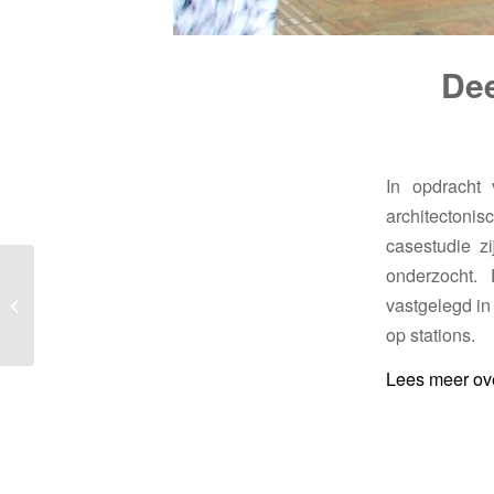
Dee
In opdracht
architecton
casestudie z
onderzocht. 
Nieuw kantoor
vastgelegd in
Breedband Arnhem
op stations.
Lees meer over