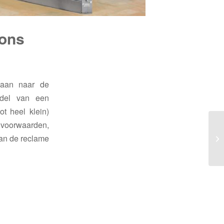
ions
daan naar de
ddel van een
t heel klein)
dvoorwaarden,
van de reclame