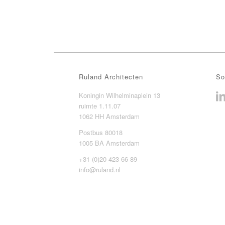
Ruland Architecten
So
Koningin Wilhelminaplein 13
ruimte 1.11.07
1062 HH Amsterdam
Postbus 80018
1005 BA Amsterdam
+31 (0)20 423 66 89
info@ruland.nl