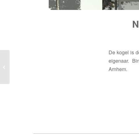
N
De kogel is 
eigenaar. Bi
Interieur
stationsgebouw
Arnhem.
Geldermalsen