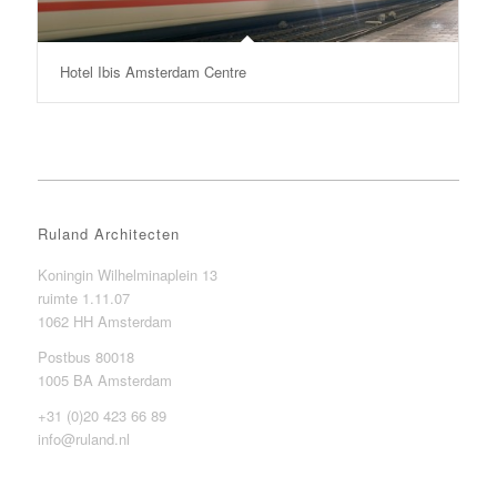
Hotel Ibis Amsterdam Centre
Ruland Architecten
Koningin Wilhelminaplein 13
ruimte 1.11.07
1062 HH Amsterdam
Postbus 80018
1005 BA Amsterdam
+31 (0)20 423 66 89
info@ruland.nl