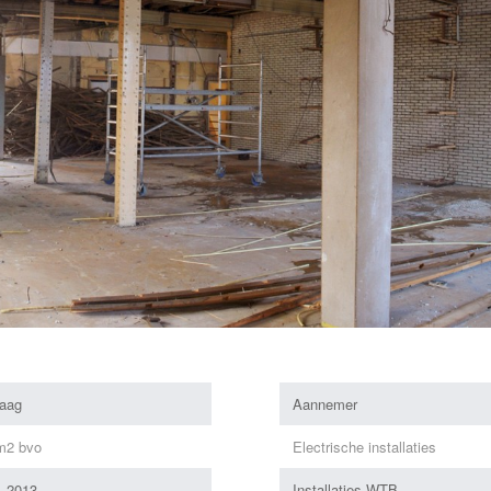
aag
Aannemer
m2 bvo
Electrische installaties
– 2013
Installaties WTB