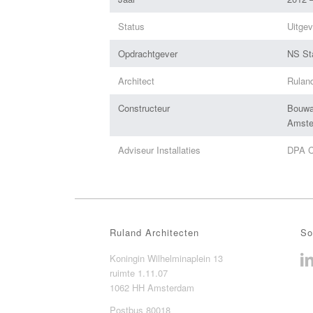
Status
Uitge
Opdrachtgever
NS Sta
Architect
Rulan
Constructeur
Bouwa
Amst
Adviseur Installaties
DPA C
Ruland Architecten
So
Koningin Wilhelminaplein 13
ruimte 1.11.07
1062 HH Amsterdam
Postbus 80018