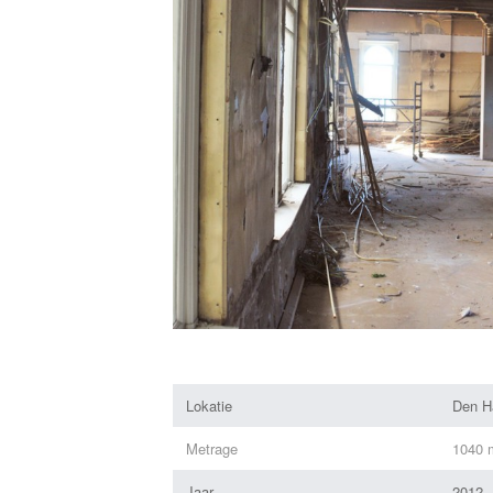
Lokatie
Den H
Metrage
1040 
Jaar
2012 