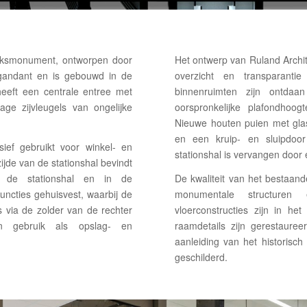
ijksmonument, ontworpen door
Het ontwerp van Ruland Archit
gandant en is gebouwd in de
overzicht en transparan
eeft een centrale entree met
binnenruimten zijn ontdaan
ge zijvleugels van ongelijke
oorspronkelijke plafondhoog
Nieuwe houten puien met glas
en een kruip- en sluipdoo
ief gebruikt voor winkel- en
stationshal is vervangen door
zijde van de stationshal bevindt
n de stationshal en in de
De kwaliteit van het bestaand
functies gehuisvest, waarbij de
monumentale structuren
s via de zolder van de rechter
vloerconstructies zijn in het
 in gebruik als opslag- en
raamdetails zijn gerestaure
aanleiding van het historisch
geschilderd.