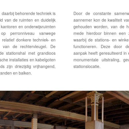
 daarbij behorende techniek is
Door de constante samenwe
d van de ruimten en duidelijk
aannemer kon de kwaliteit va
kantoren en onderwijsruimten
gehouden worden, van de hoo
 op perronniveau vanwege
mede hierdoor binnen een z
e relatief donkere techniek- en
waarbij de stations- en wink
 van de rechtervleugel. De
functioneren. Deze door de
 de stationshal met grandioos
aanpak heeft geresulteerd i
sche installaties en kabelgoten
monumentale uitstraling, g
s zijn driezijdig vrijhangend,
stationslocatie.
anden en balken.