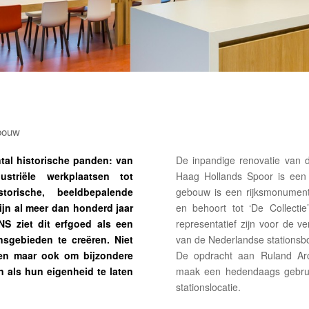
ebouw
ntal historische panden: van
De inpandige renovatie van 
striële werkplaatsen tot
Haag Hollands Spoor is een 
torische, beeldbepalende
gebouw is een rijksmonument,
ijn al meer dan honderd jaar
en behoort tot ‘De Collectie
S ziet dit erfgoed als een
representatief zijn voor de ve
nsgebieden te creëren. Niet
van de Nederlandse stationsb
en maar ook om bijzondere
De opdracht aan Ruland Arch
n als hun eigenheid te laten
maak een hedendaags gebruik
stationslocatie.