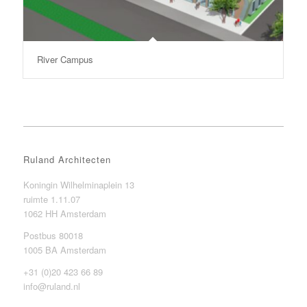
River Campus
Ruland Architecten
Koningin Wilhelminaplein 13
ruimte 1.11.07
1062 HH Amsterdam
Postbus 80018
1005 BA Amsterdam
+31 (0)20 423 66 89
info@ruland.nl