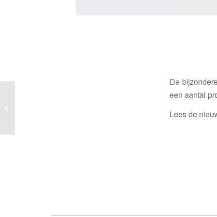
De bijzondere
een aantal pr
Gestegen waardering
voor station Gilze-
Lees de nieu
Reijen