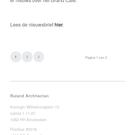
er nieuws over het Grand Café.
Lees de nieuwsbrief
hier
.
2
3
1
Pagina 1 van 3
Ruland Architecten
Koningin Wilhelminaplein 13
ruimte 1.11.07
1062 HH Amsterdam
Postbus 80018