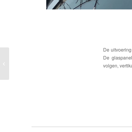
De uitvoering
De glaspanel
Metselwerk op hoogte
volgen, verti