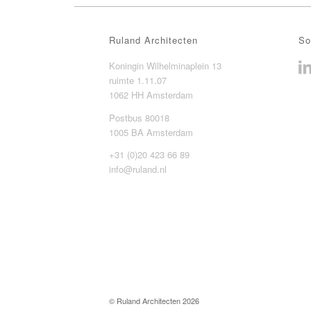
Ruland Architecten
So
Koningin Wilhelminaplein 13
ruimte 1.11.07
1062 HH Amsterdam
Postbus 80018
1005 BA Amsterdam
+31 (0)20 423 66 89
info@ruland.nl
© Ruland Architecten
2026