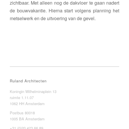
zichtbaar. Met alleen nog de dakvloer te gaan nadert
de bouwvakantie. Hierna start volgens planning het
metselwerk en de uitvoering van de gevel.
Ruland Architecten
Koningin Wilhelminaplein 13
ruimte 1.11.07
1062 HH Amsterdam
Postbus 80018
1005 BA Amsterdam
+31 (0)20 423 66 89