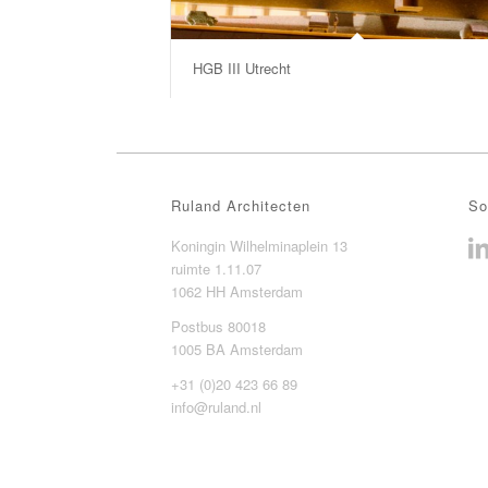
HGB III Utrecht
Ruland Architecten
So
Koningin Wilhelminaplein 13
ruimte 1.11.07
1062 HH Amsterdam
Postbus 80018
1005 BA Amsterdam
+31 (0)20 423 66 89
info@ruland.nl