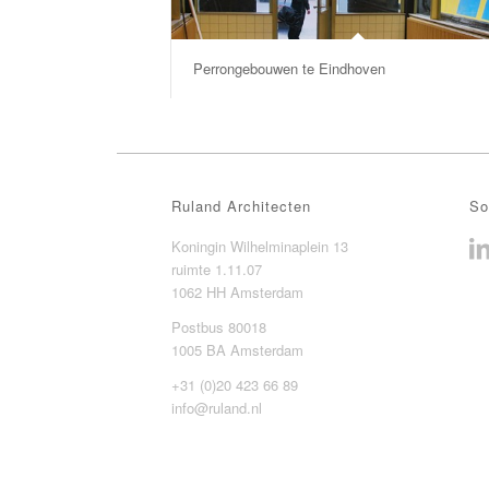
Perrongebouwen te Eindhoven
Ruland Architecten
So
Koningin Wilhelminaplein 13
ruimte 1.11.07
1062 HH Amsterdam
Postbus 80018
1005 BA Amsterdam
+31 (0)20 423 66 89
info@ruland.nl