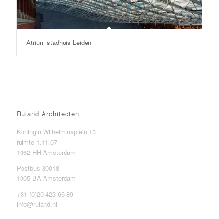
Atrium stadhuis Leiden
Ruland Architecten
Koningin Wilhelminaplein 13
ruimte 1.11.07
1062 HH Amsterdam
Postbus 80018
1005 BA Amsterdam
+31 (0)20 423 66 89
info@ruland.nl