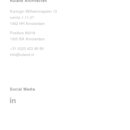
Ruland Architecten
Koningin Wilhelminaplein 13
ruimte 1.11.07
1062 HH Amsterdam
Postbus 80018
1005 BA Amsterdam
+31 (0)20 423 66 89
info@ruland.nl
Social Media