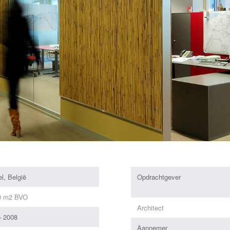
l, België
Opdrachtgever
0 m2 BVO
Architect
– 2008
Aannemer