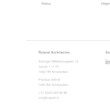
Status
Uitge
Ruland Architecten
So
Koningin Wilhelminaplein 13
ruimte 1.11.07
1062 HH Amsterdam
Postbus 80018
1005 BA Amsterdam
+31 (0)20 423 66 89
info@ruland.nl