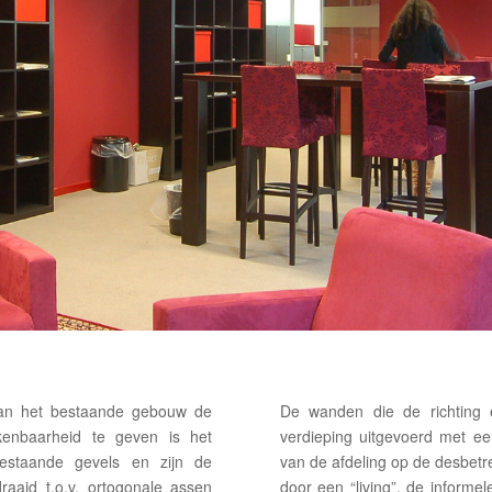
van het bestaande gebouw de
De wanden die de richting 
rkenbaarheid te geven is het
verdieping uitgevoerd met ee
bestaande gevels en zijn de
van de afdeling op de desbetr
aaid t.o.v. ortogonale assen
door een “living”, de informe