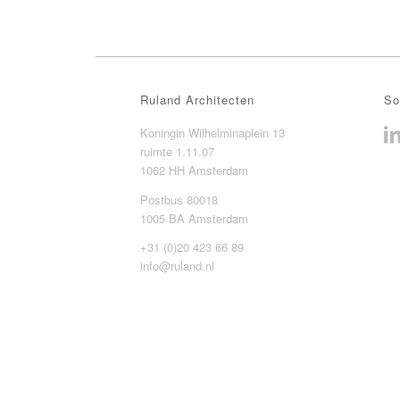
Ruland Architecten
So
Koningin Wilhelminaplein 13
ruimte 1.11.07
1062 HH Amsterdam
Postbus 80018
1005 BA Amsterdam
+31 (0)20 423 66 89
info@ruland.nl