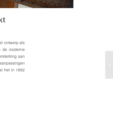
kt
l ontwerp als
an de moderne
ersterking aan
 aanpassingen
ar het in 1892