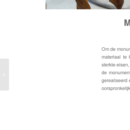
M
Om de monume
materiaal te
sterkte-eisen
Elegant en transparant:
de monumenta
een nieuwe glaswand in
gerealiseerd 
Leeuwarden
oorspronkelij