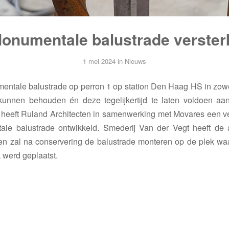
onumentale balustrade verster
1 mei 2024
in
Nieuws
ntale balustrade op perron 1 op station Den Haag HS in zowe
 kunnen behouden én deze tegelijkertijd te laten voldoen a
, heeft Ruland Architecten in samenwerking met Movares een v
le balustrade ontwikkeld. Smederij Van der Vegt heeft de
en zal na conservering de balustrade monteren op de plek wa
k werd geplaatst.